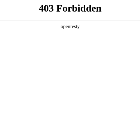
产品及服务
行业解决方案
合作伙伴
投资者关系
为九天自然语言交互大模型构建绿色、高性能
2025 / 02 / 18